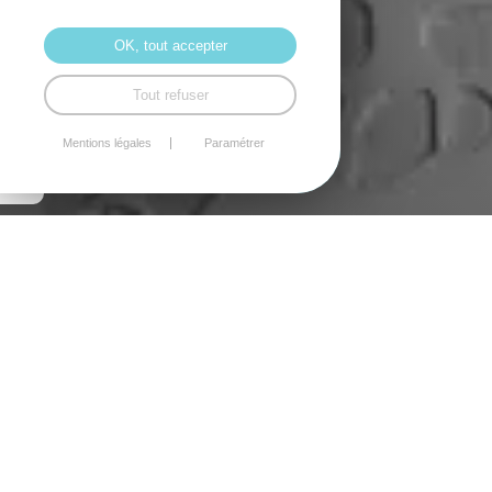
OK, tout accepter
Tout refuser
Mentions légales
Paramétrer
Audace Déco
11 route Auzouville, 76280 Angerville l'Orcher
+33 06 10 54 18 57